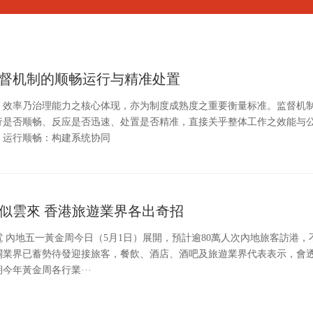
督机制的顺畅运行与精准处置
，效率乃治理能力之核心体现，亦为制度成熟度之重要衡量标准。监督机
行是否顺畅、反应是否迅速、处置是否精准，直接关乎整体工作之效能与
、运行顺畅：构建系统协同
似雲來 香港旅遊業界各出奇招
電 內地五一黃金周今日（5月1日）展開，預計逾80萬人次內地旅客訪港
關業界已蓄勢待發迎接旅客，餐飲、酒店、酒吧及旅遊業界代表表示，會
今年黃金周各行業···